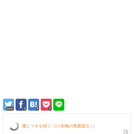
error
0
0
運とツキを招く! 225先物の実践取引 ()