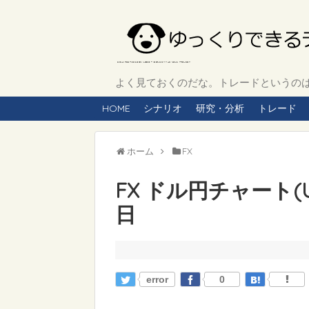
よく見ておくのだな。トレードというのは、
HOME
シナリオ
研究・分析
トレード
ホーム
FX
FX ドル円チャート(US
日
error
0