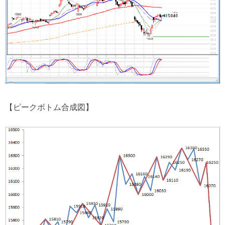
【ピークボトム合成図】