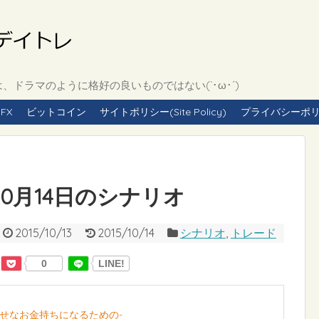
ドラマのように格好の良いものではない(`･ω･´)
FX
ビットコイン
サイトポリシー(Site Policy)
プライバシーポリシー(
年10月14日のシナリオ
2015/10/13
2015/10/14
シナリオ
,
トレード
0
LINE!
幸せなお金持ちになるための-