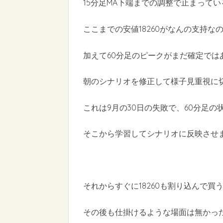
15分足MA下端までの調整で止まって
ここまでの安値18260がなんの支持
加えて60分足のピークがまだ確定で
朝のシナリオを修正して様子見重視に
これは9月の30日の失敗で、60分足
そこから学習してシナリオに反映させまし
それからすぐに18260も割り込んで
その後も仕掛けるような場面は無かっ