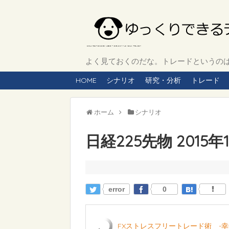
よく見ておくのだな。トレードというのは、
HOME
シナリオ
研究・分析
トレード
ホーム
シナリオ
日経225先物 2015
error
0
FXストレスフリートレード術 -