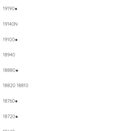
19190●
19140N
19100●
18940
18880●
18820 18810
18760●
18720●