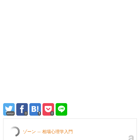
error
0
0
ゾーン — 相場心理学入門