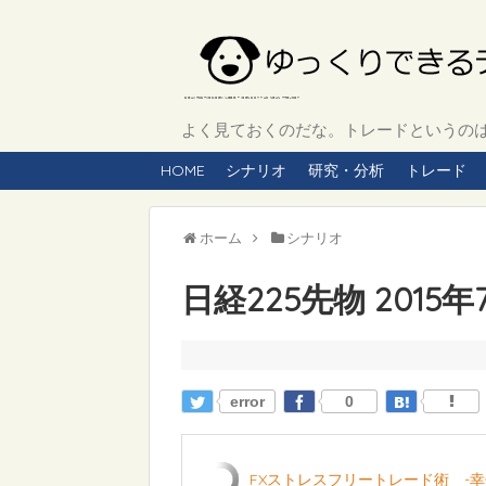
よく見ておくのだな。トレードというのは、
HOME
シナリオ
研究・分析
トレード
ホーム
シナリオ
日経225先物 2015
error
0
FXストレスフリートレード術 -