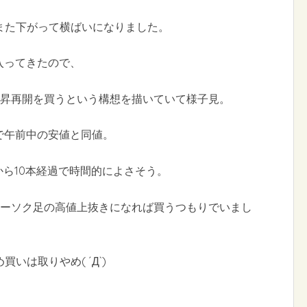
また下がって横ばいになりました。
入ってきたので、
上昇再開を買うという構想を描いていて様子見。
足で午前中の安値と同値。
0から10本経過で時間的によさそう。
ローソク足の高値上抜きになれば買うつもりでいまし
買いは取りやめ( ´Д`)