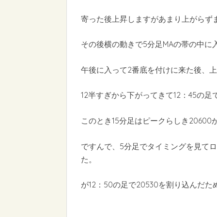
寄った後上昇しますがあまり上がらず
その後横の動きで5分足MAの帯の中に
午後に入って2番底を付けに来た後、
12半すぎから下がってきて12：45の
このとき15分足はピークらしき2060
ですんで、5分足でタイミングを見て
た。
が12：50の足で20530を割り込んだため