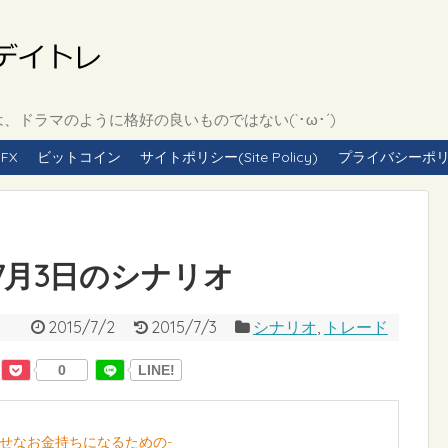
ドラマのように格好の良いものではない(`･ω･´)
FX
ビットコイン
サイトポリシー(Site Policy)
プライバシーポリシー(
年7月3日のシナリオ
2015/7/2
2015/7/3
シナリオ
,
トレード
0
LINE!
幸せなお金持ちになるための-