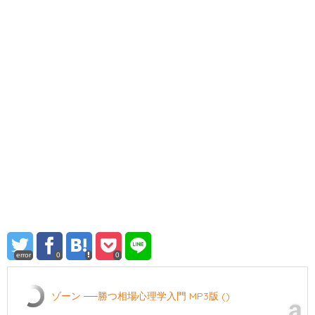
error
0
0
ゾーン ──勝つ相場心理学入門 MP3版 ()