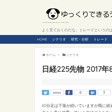
よく見ておくのだな。トレードというのは、
HOME
シナリオ
研究・分析
トレード
ホーム
シナリオ
日経225先物 2017
error
0
60分足は下落が続いていますが既に経