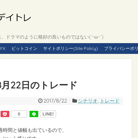
ドラマのように格好の良いものではない(`･ω･´)
FX
ビットコイン
サイトポリシー(Site Policy)
プライバシーポリシー(
年8月22日のトレード
2017/8/22
シナリオ
,
トレード
0
LINE!
過時間と値幅も出ているので、