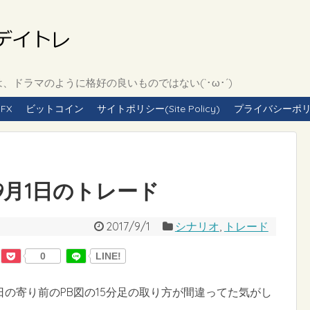
ドラマのように格好の良いものではない(`･ω･´)
FX
ビットコイン
サイトポリシー(Site Policy)
プライバシーポリシー(
年9月1日のトレード
2017/9/1
シナリオ
,
トレード
0
LINE!
の寄り前のPB図の15分足の取り方が間違ってた気がし