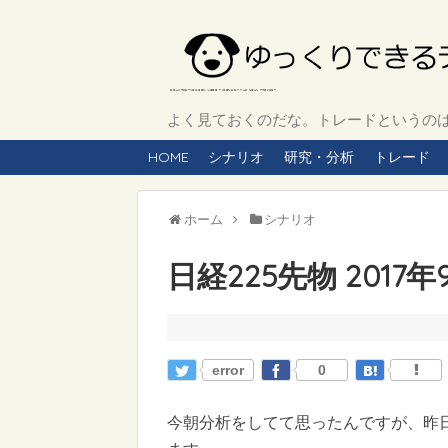
よく見ておくのだな。トレードというのは、
HOME
シナリオ
研究・分析
トレード
ホーム
シナリオ
日経225先物 2017
error
0
今朝分析をしてて思ったんですが、昨日