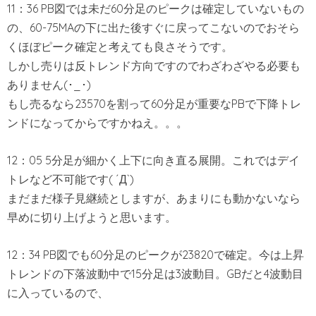
11：36 PB図では未だ60分足のピークは確定していないもの
の、60-75MAの下に出た後すぐに戻ってこないのでおそら
くほぼピーク確定と考えても良さそうです。
しかし売りは反トレンド方向ですのでわざわざやる必要も
ありません(･_･)
もし売るなら23570を割って60分足が重要なPBで下降トレ
ンドになってからですかねえ。。。
12：05 5分足が細かく上下に向き直る展開。これではデイ
トレなど不可能です( ´Д`)
まだまだ様子見継続としますが、あまりにも動かないなら
早めに切り上げようと思います。
12：34 PB図でも60分足のピークが23820で確定。今は上昇
トレンドの下落波動中で15分足は3波動目。GBだと4波動目
に入っているので、