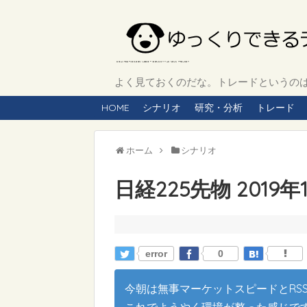
よく見ておくのだな。トレードというのは、
HOME
シナリオ
研究・分析
トレード
ホーム
シナリオ
日経225先物 2019
error
0
今朝は無事マーケットスピードとRS