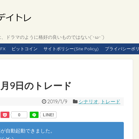
ドラマのように格好の良いものではない(`･ω･´)
FX
ビットコイン
サイトポリシー(Site Policy)
プライバシーポリシー(
年1月9日のトレード
2019/1/9
シナリオ
,
トレード
0
LINE!
Sが自動起動できました。