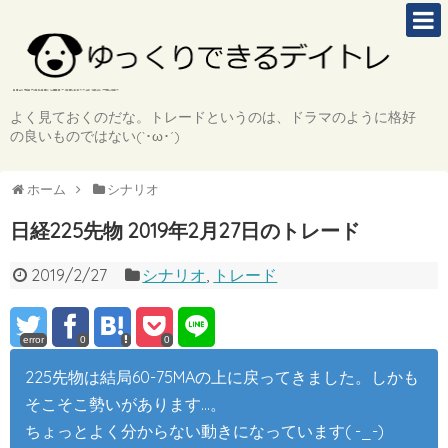
よく見ておくのだな。トレードというのは、ドラマのように格好
の良いものではない(`･ω･´)
ホーム
シナリオ
日経225先物 2019年2月27日のトレード
2019/2/27
シナリオ
,
トレード
error
0
0
225先物は結局60-75MAの上に戻ってきました。しかも
そこそこ勢いがあります…。
ちょっとよく分からない動きになっています( -_-)