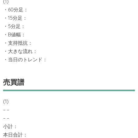
(1)
・60分足：
・15分足：
・5分足：
・B値幅：
・支持抵抗：
・大きな流れ：
・当日のトレンド：
売買譜
(1)
– –
– –
小計：
本日合計：