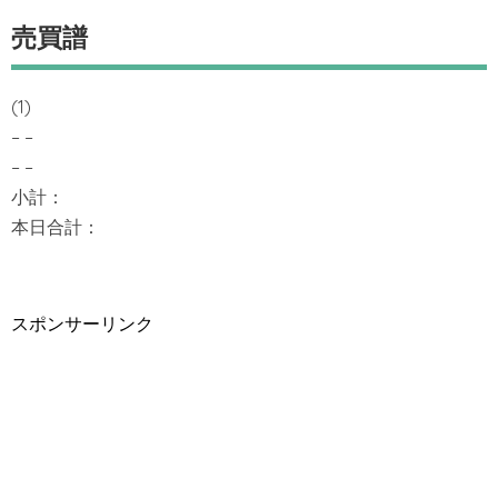
売買譜
(1)
– –
– –
小計：
本日合計：
スポンサーリンク