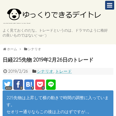
よく見ておくのだな。トレードというのは、ドラマのように格好
の良いものではない(`･ω･´)
ホーム
シナリオ
日経225先物 2019年2月26日のトレード
2019/2/26
シナリオ
,
トレード
error
0
0
225先物は上昇して横の動きで時間の調整に入っていま
す。
セオリー通りならこの後は上のはずですが…。