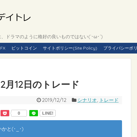
ドラマのように格好の良いものではない(`･ω･´)
FX
ビットコイン
サイトポリシー(Site Policy)
プライバシーポリシー(
年12月12日のトレード
2019/12/12
シナリオ
,
トレード
0
LINE!
と(･_･)