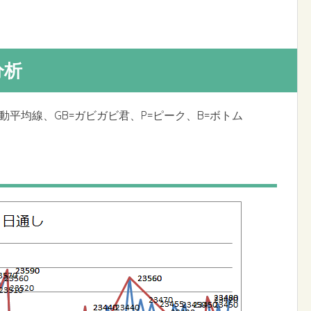
分析
移動平均線、GB=ガビガビ君、P=ピーク、B=ボトム