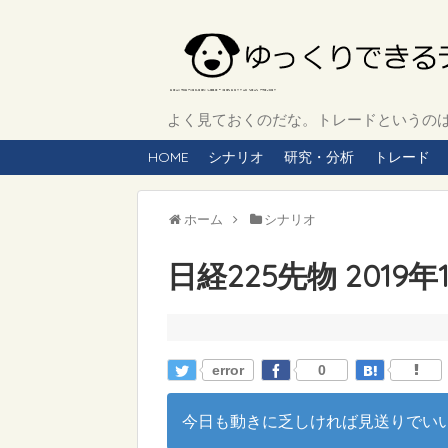
よく見ておくのだな。トレードというのは、
HOME
シナリオ
研究・分析
トレード
ホーム
シナリオ
日経225先物 2019
error
0
今日も動きに乏しければ見送りでいいか