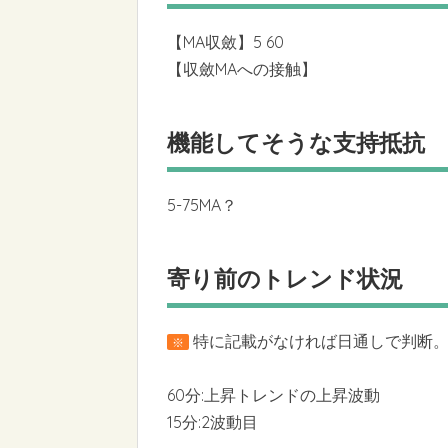
【MA収斂】5 60
【収斂MAへの接触】
機能してそうな支持抵抗
5-75MA？
寄り前のトレンド状況
特に記載がなければ日通しで判断。6
※
60分:上昇トレンドの上昇波動
15分:2波動目