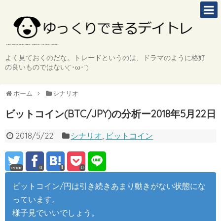
よく見ておくのだな。トレードというのは、ドラマのように格好
の良いものではない(`･ω･´)
ホーム
シナリオ
ビットコイン(BTC/JPY)の分析ー2018年5月22日
2018/5/22
シナリオ
,
ビットコイン
error
0
0
ビットコイン/円は引き続きあまり動きがない状態にな
っています。
様子見でいいでしょう。