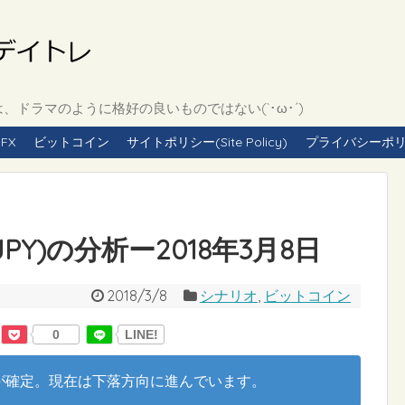
ドラマのように格好の良いものではない(`･ω･´)
FX
ビットコイン
サイトポリシー(Site Policy)
プライバシーポリシー(
PY)の分析ー2018年3月8日
2018/3/8
シナリオ
,
ビットコイン
0
LINE!
が確定。現在は下落方向に進んでいます。