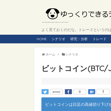
よく見ておくのだな。トレードというのは、
HOME
シナリオ
研究・分析
トレード
ホーム
シナリオ
ビットコイン(BTC/J
error
0
ビットコインは日足の高値切り下げ