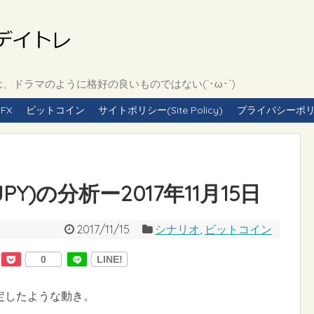
ドラマのように格好の良いものではない(`･ω･´)
FX
ビットコイン
サイトポリシー(Site Policy)
プライバシーポリシー(
PY)の分析ー2017年11月15日
2017/11/15
シナリオ
,
ビットコイン
0
LINE!
定したような動き。