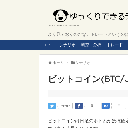
よく見ておくのだな。トレードというのは、
HOME
シナリオ
研究・分析
トレード
ホーム
シナリオ
ビットコイン(BTC/J
error
0
ビットコインは日足のボトムがほぼ確