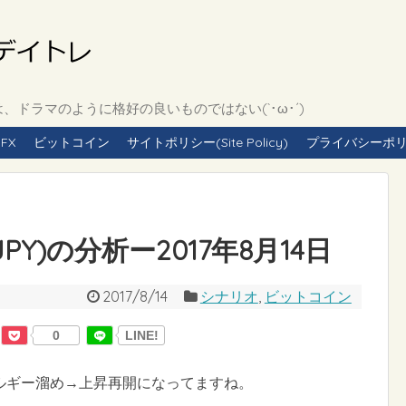
ドラマのように格好の良いものではない(`･ω･´)
FX
ビットコイン
サイトポリシー(Site Policy)
プライバシーポリシー(
PY)の分析ー2017年8月14日
2017/8/14
シナリオ
,
ビットコイン
0
LINE!
ルギー溜め→上昇再開になってますね。