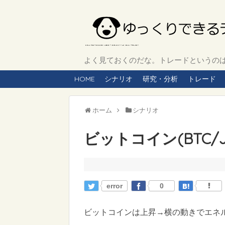
よく見ておくのだな。トレードというのは、
HOME
シナリオ
研究・分析
トレード
ホーム
シナリオ
ビットコイン(BTC/J
error
0
ビットコインは上昇→横の動きでエネ