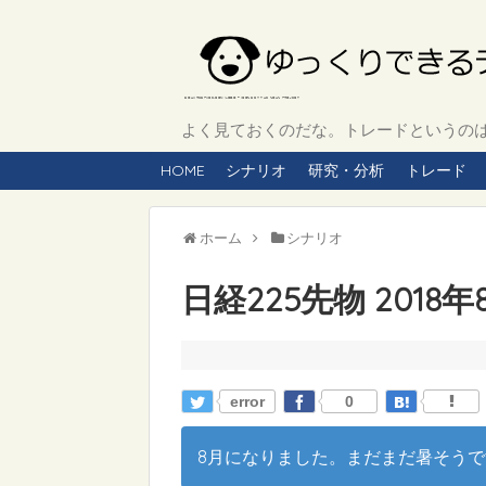
よく見ておくのだな。トレードというのは、
HOME
シナリオ
研究・分析
トレード
ホーム
シナリオ
日経225先物 2018
error
0
8月になりました。まだまだ暑そうですね