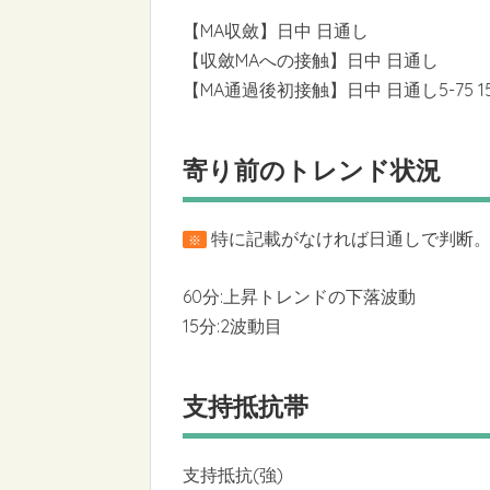
【MA収斂】日中 日通し
【収斂MAへの接触】日中 日通し
【MA通過後初接触】日中 日通し5-75 15-7
寄り前のトレンド状況
特に記載がなければ日通しで判断。6
※
60分:上昇トレンドの下落波動
15分:2波動目
支持抵抗帯
支持抵抗(強)