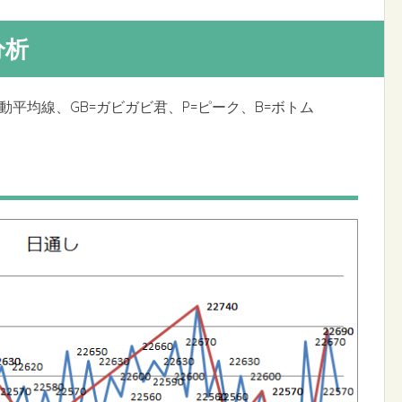
分析
移動平均線、GB=ガビガビ君、P=ピーク、B=ボトム