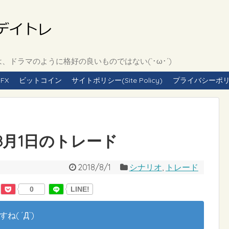
ドラマのように格好の良いものではない(`･ω･´)
FX
ビットコイン
サイトポリシー(Site Policy)
プライバシーポリシー(
年8月1日のトレード
2018/8/1
シナリオ
,
トレード
0
LINE!
( ´Д`)