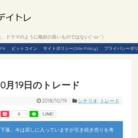
ドラマのように格好の良いものではない(`･ω･´)
FX
ビットコイン
サイトポリシー(Site Policy)
プライバシーポリシー(
年10月19日のトレード
2018/10/19
シナリオ
,
トレード
0
LINE!
く下落。今は戻しに入っていますが引き続き売りを考