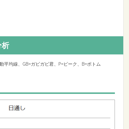
分析
移動平均線、GB=ガビガビ君、P=ピーク、B=ボトム