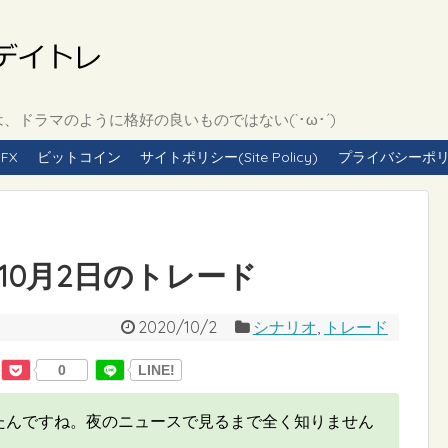
ドラマのように格好の良いものではない(`･ω･´)
FX
ビットコイン
サイトポリシー(Site Policy)
プライバシーポリシー(
年10月2日のトレード
2020/10/2
シナリオ
,
トレード
0
LINE!
たんですね。夜のニュースで見るまで全く知りません