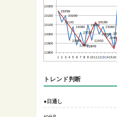
トレンド判断
●日通し
60分足