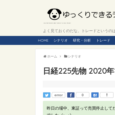
よく見ておくのだな。トレードというのは、
HOME
シナリオ
研究・分析
トレード
ホーム
シナリオ
日経225先物 2020
error
0
昨日の場中、東証って売買停止して