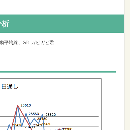
分析
移動平均線、GB=ガビガビ君