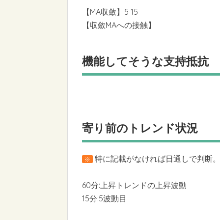
【MA収斂】5 15
【収斂MAへの接触】
機能してそうな支持抵抗
寄り前のトレンド状況
特に記載がなければ日通しで判断
※
60分:上昇トレンドの上昇波動
15分:5波動目