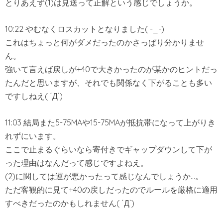
とりあえず(1)は見送って正解という感じでしょうか。
10:22 やむなくロスカットとなりました( -_-)
これはちょっと何がダメだったのかさっぱり分かりませ
ん。
強いて言えば戻しが+40で大きかったのが某かのヒントだっ
たんだと思いますが、それでも関係なく下がることも多い
ですしねえ( ´Д`)
11:03 結局また5-75MAや15-75MAが抵抗帯になって上がりき
れずにいます。
ここで止まるぐらいなら寄付きでギャップダウンして下が
った理由はなんだって感じですよねえ。
(2)に関しては運が悪かったって感じなんでしょうか…。
ただ客観的に見て+40の戻しだったのでルールを厳格に適用
すべきだったのかもしれません( ´Д`)