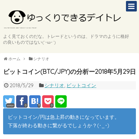
よく見ておくのだな。トレードというのは、ドラマのように格好
の良いものではない(`･ω･´)
ホーム
シナリオ
ビットコイン(BTC/JPY)の分析ー2018年5月29日
2018/5/29
シナリオ
,
ビットコイン
error
0
0
ビットコイン/円は急上昇の動きになっています。
下落が終わる動きに繋がるでしょうか？(･_･)