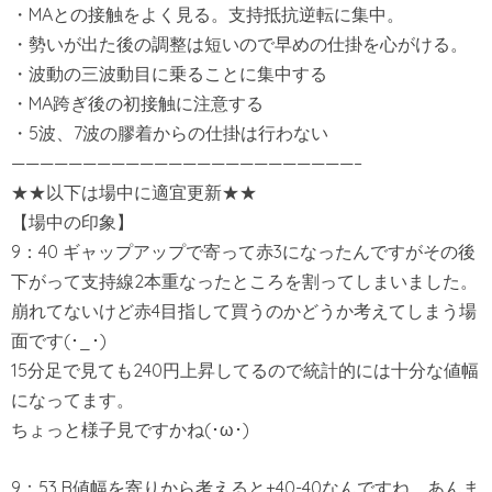
・MAとの接触をよく見る。支持抵抗逆転に集中。
・勢いが出た後の調整は短いので早めの仕掛を心がける。
・波動の三波動目に乗ることに集中する
・MA跨ぎ後の初接触に注意する
・5波、7波の膠着からの仕掛は行わない
————————————————————————–
★★以下は場中に適宜更新★★
【場中の印象】
9：40 ギャップアップで寄って赤3になったんですがその後
下がって支持線2本重なったところを割ってしまいました。
崩れてないけど赤4目指して買うのかどうか考えてしまう場
面です(･_･)
15分足で見ても240円上昇してるので統計的には十分な値幅
になってます。
ちょっと様子見ですかね(･ω･)
9：53 B値幅を寄りから考えると+40-40なんですね。あんま