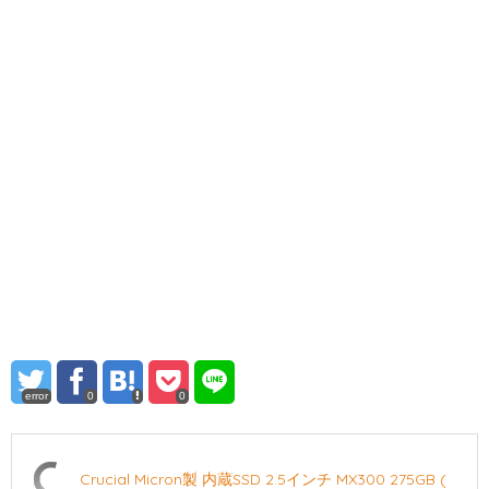
error
0
0
Crucial Micron製 内蔵SSD 2.5インチ MX300 275GB (