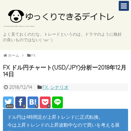
よく見ておくのだな。トレードというのは、ドラマのように格好
の良いものではない(`･ω･´)
ホーム
FX
FX ドル円チャート(USD/JPY)分析ー2018年12月
14日
2018/12/14
FX
,
シナリオ
error
0
0
ドル円は4時間足が上昇トレンドに正式転換。
今は上昇トレンドの上昇波動中なので買いを考える展