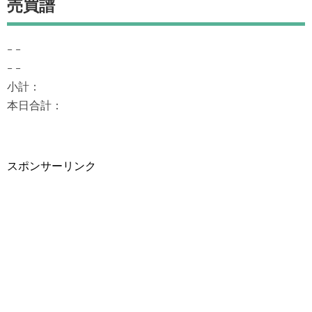
売買譜
– –
– –
小計：
本日合計：
スポンサーリンク